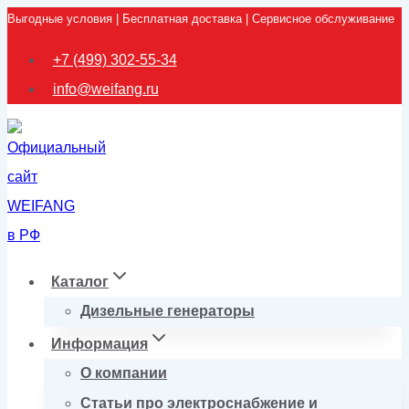
Выгодные условия | Бесплатная доставка | Сервисное обслуживание
Перейти
к
+7 (499) 302-55-34
содержимому
info@weifang.ru
Каталог
Дизельные генераторы
Информация
О компании
Статьи про электроснабжение и