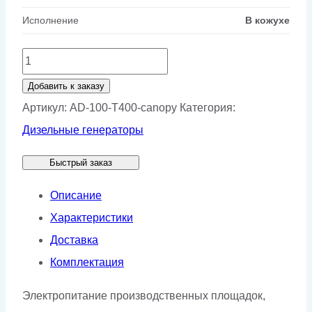
Исполнение
В кожухе
Количество
товара
Добавить к заказу
Дизельный
Артикул:
AD-100-T400-canopy
Категория:
генератор
Дизельные генераторы
Weifang
Быстрый заказ
AD
100-
Описание
T400
Характеристики
в
Доставка
кожухе
Комплектация
Электропитание производственных площадок,