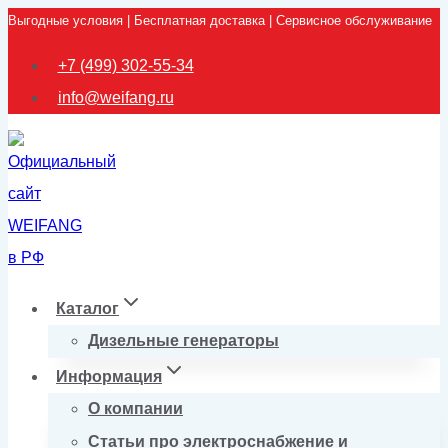
Выгодные условия | Бесплатная доставка | Сервисное обслуживание
Перейти
к
+7 (499) 302-55-34
содержимому
info@weifang.ru
Каталог
Дизельные генераторы
Информация
О компании
Статьи про электроснабжение и