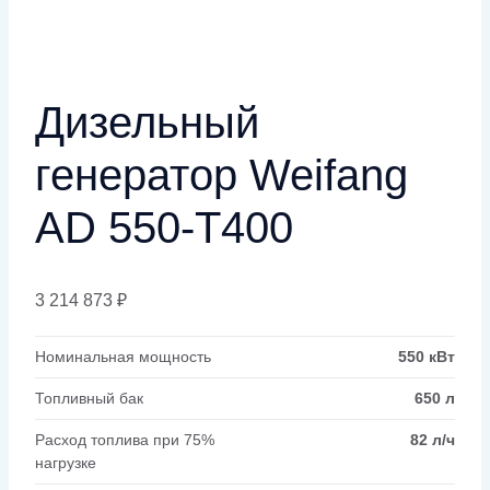
Дизельный
генератор Weifang
AD 550-T400
3 214 873
₽
Номинальная мощность
550 кВт
Топливный бак
650 л
Расход топлива при 75%
82 л/ч
нагрузке